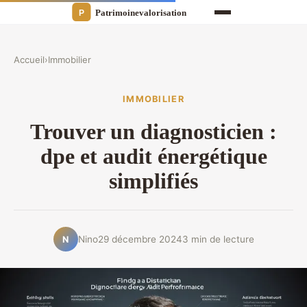
Accueil
›
Immobilier
IMMOBILIER
Trouver un diagnosticien :
dpe et audit énergétique
simplifiés
Nino
29 décembre 2024
3 min de lecture
N