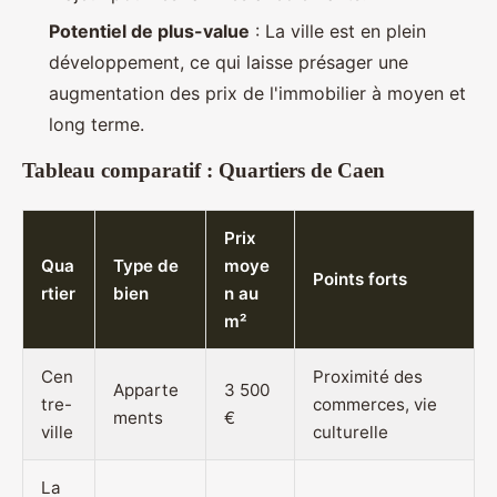
Potentiel de plus-value
: La ville est en plein
développement, ce qui laisse présager une
augmentation des prix de l'immobilier à moyen et
long terme.
Tableau comparatif : Quartiers de Caen
Prix
Qua
Type de
moye
Points forts
rtier
bien
n au
m²
Cen
Proximité des
Apparte
3 500
tre-
commerces, vie
ments
€
ville
culturelle
La